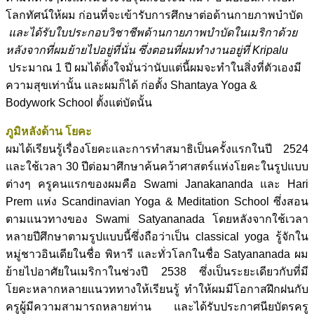
โลกทัศน์ให้ผม ก่อนที่จะเข้ารับการศึกษาต่อด้านกายภาพบำบัด
และได้รับใบประกอบวิชาชีพด้านกายภาพบำบัดในเมริกาด้วย
หลังจากที่ผมย้ายไปอยู่ที่นั่น ซึ่งตอนที่ผมทำงานอยู่ที่
Kripalu
ประมาณ 1 ปี ผมได้ตั้งใจมั่นว่านับแต่นี้ผมจะทำในสิ่งที่ตัวเองมี
ความสุขเท่านั้น และผมก็ได้ ก่อตั้ง Shantaya Yoga &
Bodywork School ตั้งแต่บัดนั้น
ภูมิหลังด้าน โยคะ
ผมได้เรียนรู้เรื่องโยคะและการทำสมาธิเป็นครั้งแรกในปี 2524
และใช้เวลา 30 ปีต่อมาศึกษาค้นคว้าศาสตร์แห่งโยคะในรูปแบบ
ต่างๆ ครูคนแรกของผมคือ Swami Janakananda และ Hari
Prem แห่ง Scandinavian Yoga & Meditation School ซึ่งสอน
ตามแนวทางของ Swami Satyananada โดยหลังจากใช้เวลา
หลายปีศึกษาตามรูปแบบนี้ซึ่งถือว่าเป็น classical yoga รู้จักใน
หมู่ชาวอินเดียในชื่อ พิหารี และทั่วโลกในชื่อ Satyananada ผม
ย้ายไปอาศัยในเมริกาในช่วงปี 2538 ซึ่งเป็นระยะเดียวกับที่มี
โยคะหลากหลายแนวททางให้เรียนรู้ ทำให้ผมมีโอกาสฝึกฝนกับ
ครูผู้มีความสามารถหลายท่าน และได้รับประกาศนียบัตรครู