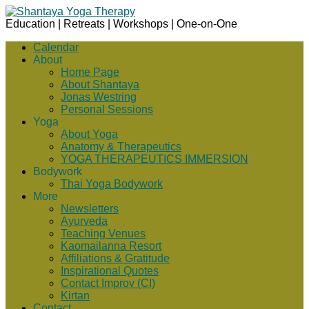
Education | Retreats | Workshops | One-on-One
Calendar
About
Home Page
About Shantaya
Jonas Westring
Personal Sessions
Yoga
About Yoga
Anatomy & Therapeutics
YOGA THERAPEUTICS IMMERSION
Bodywork
Thai Yoga Bodywork
More
Newsletters
Ayurveda
Teaching Venues
Kaomailanna Resort
Affiliations & Gratitude
Inspirational Quotes
Contact Improv (CI)
Kirtan
Contact